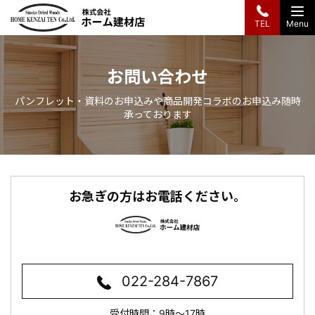
Menu
TEL
株式会社ホーム建材店
お問い合わせ
パンフレット・資料のお申込みや商品開発コラボのお申込み随時
承っております
お急ぎの方はお電話ください。
株式会社ホーム建
材店
022-284-7867
受付時間：9時～17時