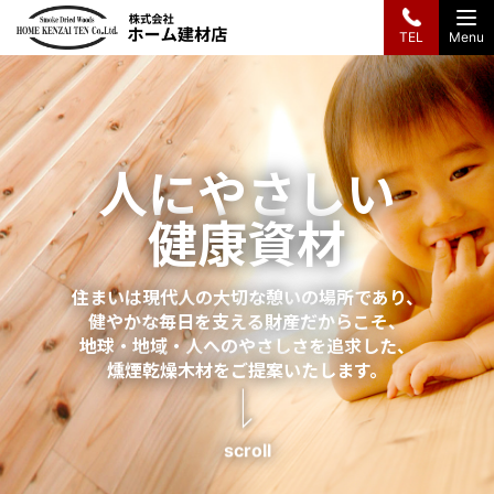
Menu
TEL
株式会社ホーム建材店
人にやさしい
健康資材
住まいは現代人の大切な憩いの場所であり、
健やかな毎日を支える財産だからこそ、
地球・地域・人へのやさしさを追求した、
燻煙乾燥木材をご提案いたします。
scroll