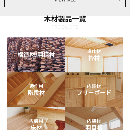
木材製品一覧
PRODUCTS
造作材
構造材/羽柄材
枠材
造作材
内装材
階段材
フリーボード
内装材
内装材
床材
羽目板