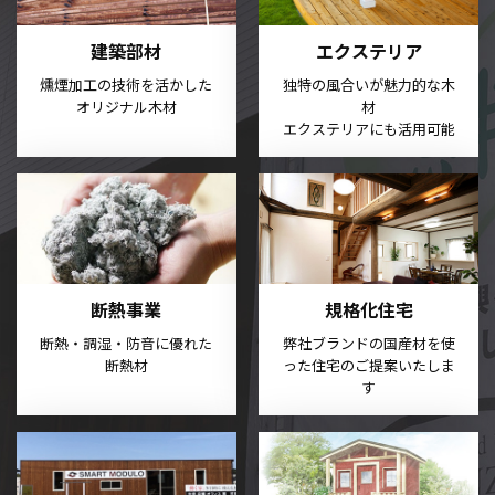
建築部材
エクステリア
燻煙加工の技術を活かした
独特の風合いが魅力的な木
オリジナル木材
材
エクステリアにも活用可能
断熱事業
規格化住宅
断熱・調湿・防音に
優れた
弊社ブランドの国産材を使
断熱材
った
住宅のご提案いたしま
す